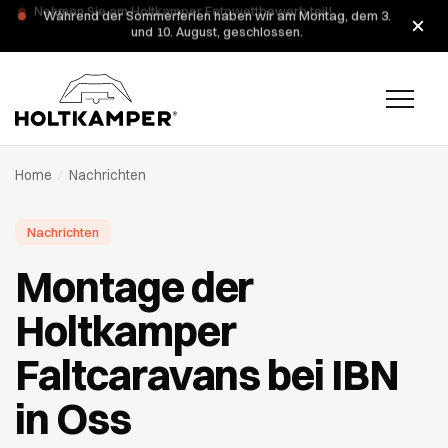
Während der Sommerferien haben wir am Montag, dem 3.
und 10. August, geschlossen.
Home
/
Nachrichten
Nachrichten
Montage der
Holtkamper
Faltcaravans bei IBN
in Oss