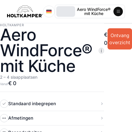
Aero WindForce®
mit Küche
HOLTKAMPER
Aero
€
Ontvang
overzicht
0
WindForce®
i
mit Küche
2 – 4 slaapplaatsen
€ 0
Vanaf
Standaard inbegrepen
Afmetingen