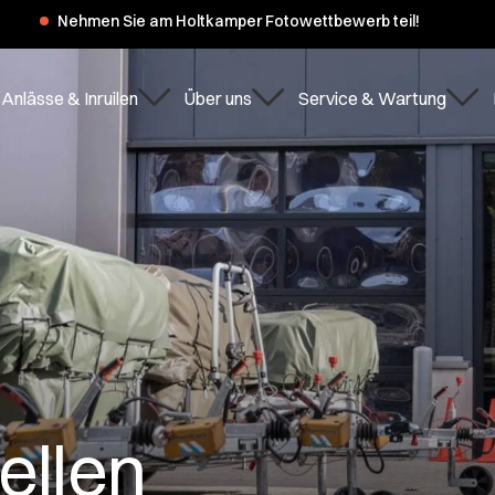
er Sommerferien haben wir am Montag, dem 3. und 10. August, gesc
Anlässe & Inruilen
Über uns
Service & Wartung
ellen