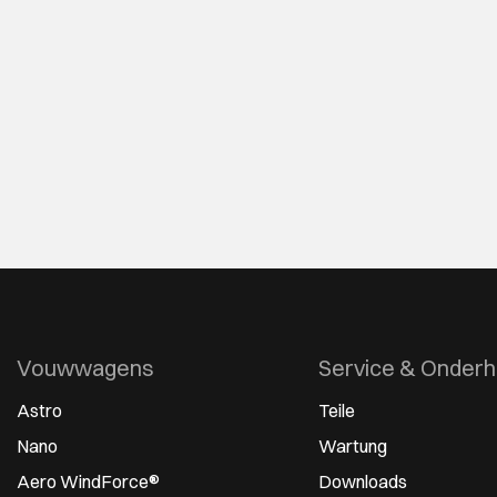
Vouwwagens
Service & Onder
Astro
Teile
Nano
Wartung
Aero WindForce®
Downloads