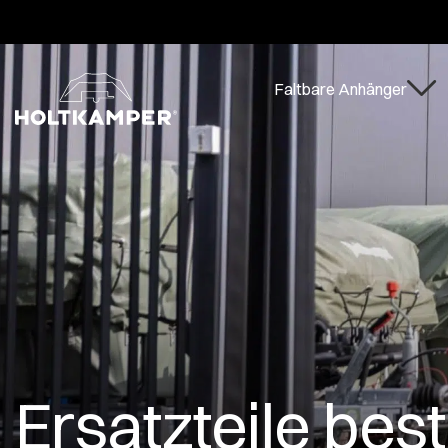
Während d
Nehmen Sie am Holtkamper Fotowettbewerb teil!
Faltbare Anhänger
Ersatzteile best