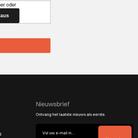
her oder
 aus
Nieuwsbrief
Ontvang het laatste nieuws als eerste.
s