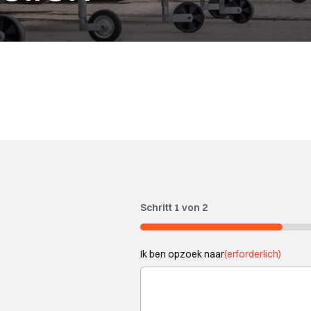
Schritt
1
von
2
50%
Ik ben opzoek naar
(erforderlich)