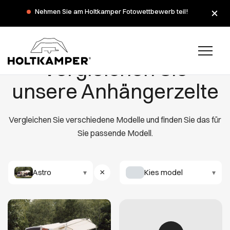
Während der Sommerferien haben wir am Montag, dem 3.
Nehmen Sie am Holtkamper Fotowettbewerb teil!
und 10. August, geschlossen.
Vergleichen Sie
unsere Anhängerzelte
Vergleichen Sie verschiedene Modelle und finden Sie das für
Sie passende Modell.
Astro
×
Kies model
▾
▾