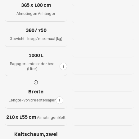
365 x 180 cm
Afmetingen Anhänger
360 / 750
Gewicht - leeg / maximaal (kg)
1000 L
Bagageruimte onder bed
i
(Liter)
Breite
Lengte- von breedteslaper
i
210 x 155 cm
Afmetingen Bett
Kaltschaum, zwei