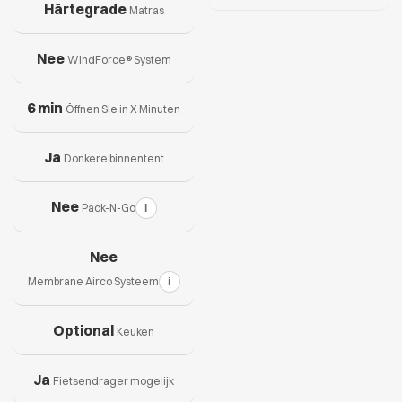
Härtegrade
Matras
Nee
WindForce® System
6 min
Öffnen Sie in X Minuten
Ja
Donkere binnentent
Nee
Pack-N-Go
i
Nee
Membrane Airco Systeem
i
Optional
Keuken
Ja
Fietsendrager mogelijk