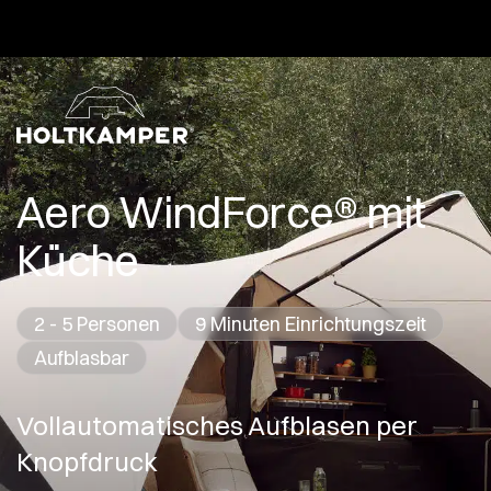
Aero WindForce® mit
Küche
2 - 5 Personen
9 Minuten Einrichtungszeit
Aufblasbar
Vollautomatisches Aufblasen per
Knopfdruck