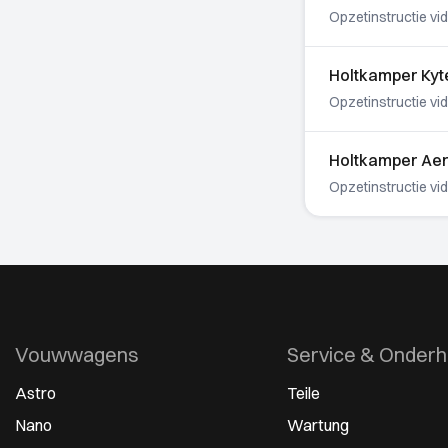
Opzetinstructie vi
Holtkamper Kyte
Opzetinstructie vi
Holtkamper Aer
Opzetinstructie vi
Vouwwagens
Service & Onder
Astro
Teile
Nano
Wartung