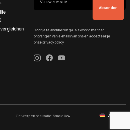
s
lfe
)
 vergleichen
Door je te abonneren ga je akkoord met het
ontvangen van e-mails van ons en accepteer je
onze
privacy policy
Deutsch
Ontwerp en realisatie:
Studio 024