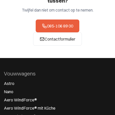
tussen?
Twijfel dan niet om contact op te nemen.
085-106 89 00
Contactformulier
Vouwwagens
Astro
Nano
Aero WindForce®
Aero WindForce® mit Küche