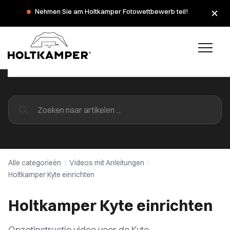
Während der Sommerferien haben wir am Montag, dem 3.
Nehmen Sie am Holtkamper Fotowettbewerb teil!
und 10. August, geschlossen.
Alle categorieën
Videos mit Anleitungen
Holtkamper Kyte einrichten
Holtkamper Kyte einrichten
Opzetinstructie video voor de Kyte