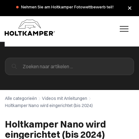
Nehmen Sie am Holtkamper Fotowettbewerb teil!
Während der Sommerferien haben wir am Montag, dem 3.
und 10. August, geschlossen.
Alle categorieën
Videos mit Anleitungen
Holtkamper Nano wird eingerichtet (bis 2024)
Holtkamper Nano wird
eingerichtet (bis 2024)