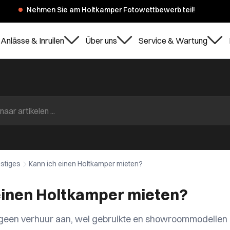
Nehmen Sie am Holtkamper Fotowettbewerb teil!
Anlässe & Inruilen
Über uns
Service & Wartung
stiges
Kann ich einen Holtkamper mieten?
einen Holtkamper mieten?
 geen verhuur aan, wel gebruikte en showroommodellen