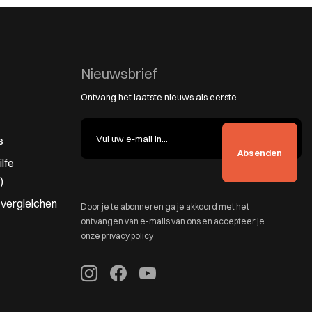
Nieuwsbrief
Ontvang het laatste nieuws als eerste.
s
lfe
)
 vergleichen
Door je te abonneren ga je akkoord met het
ontvangen van e-mails van ons en accepteer je
onze
privacy policy