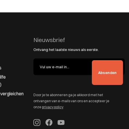
Nieuwsbrief
Ontvang het laatste nieuws als eerste.
s
lfe
)
 vergleichen
Door je te abonneren ga je akkoord met het
ontvangen van e-mails van ons en accepteer je
onze
privacy policy