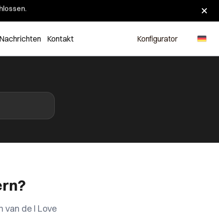
hlossen.
Nachrichten
Kontakt
Konfigurator
ern?
 van de I Love