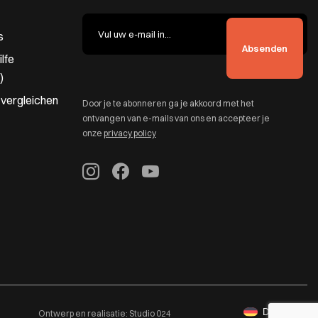
s
lfe
)
 vergleichen
Door je te abonneren ga je akkoord met het
ontvangen van e-mails van ons en accepteer je
onze
privacy policy
Deutsch
Ontwerp en realisatie:
Studio 024