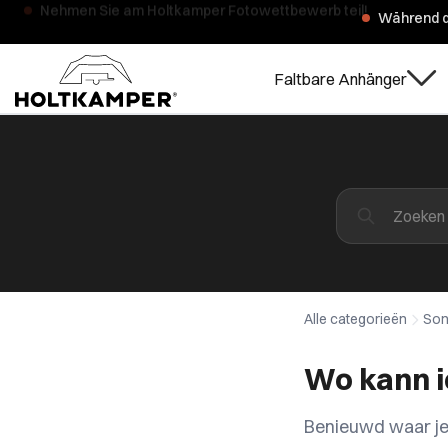
Während d
Faltbare Anhänger
Alle categorieën
Son
Wo kann i
Benieuwd waar je