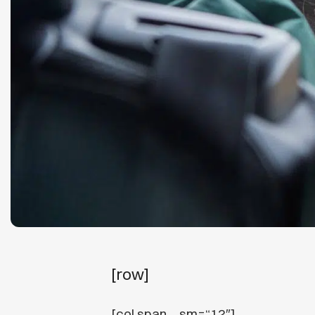
[row]
[col span__sm=“12″]