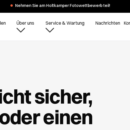
er Sommerferien haben wir am Montag, dem 3. und 10. August, gesc
len
Über uns
Service & Wartung
Nachrichten
Ko
icht sicher,
t oder einen