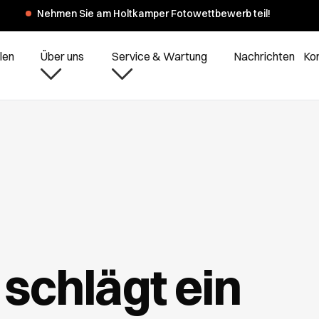
er Sommerferien haben wir am Montag, dem 3. und 10. August, gesc
len
Über uns
Service & Wartung
Nachrichten
Ko
chlägt ein