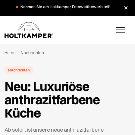
Während der Sommerferien haben wir am Montag, dem 3.
Nehmen Sie am Holtkamper Fotowettbewerb teil!
und 10. August, geschlossen.
Home
/
Nachrichten
Nachrichten
Neu: Luxuriöse
anthrazitfarbene
Küche
Ab sofort ist unsere neue anthrazitfarbene