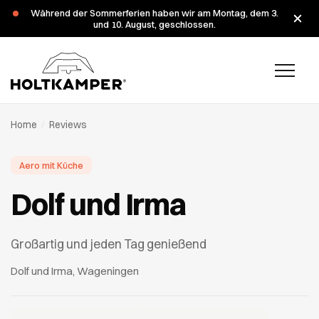
Während der Sommerferien haben wir am Montag, dem 3.
und 10. August, geschlossen.
Home
/
Reviews
Aero mit Küche
Dolf und Irma
Großartig und jeden Tag genießend
Dolf und Irma, Wageningen