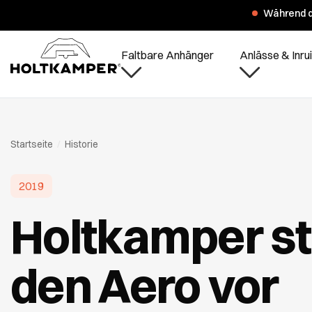
Während d
Faltbare Anhänger
Anlässe & Inrui
Startseite
/
Historie
2019
Holtkamper ste
den Aero vor