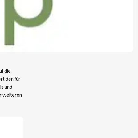
f die
rt den für
ls und
er weiteren