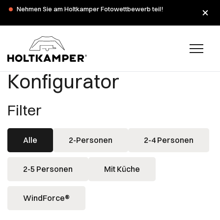
Während der Sommerferien haben wir am Montag, dem 3.
Nehmen Sie am Holtkamper Fotowettbewerb teil!
und 10. August, geschlossen.
Konfigurator
Filter
Alle
2-Personen
2-4 Personen
2-5 Personen
Mit Küche
WindForce®