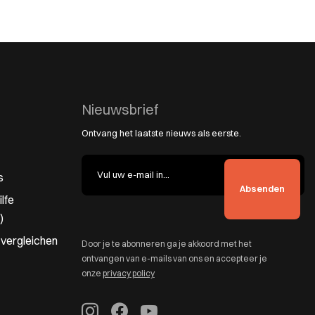
Nieuwsbrief
Ontvang het laatste nieuws als eerste.
s
lfe
)
 vergleichen
Door je te abonneren ga je akkoord met het
ontvangen van e-mails van ons en accepteer je
onze
privacy policy