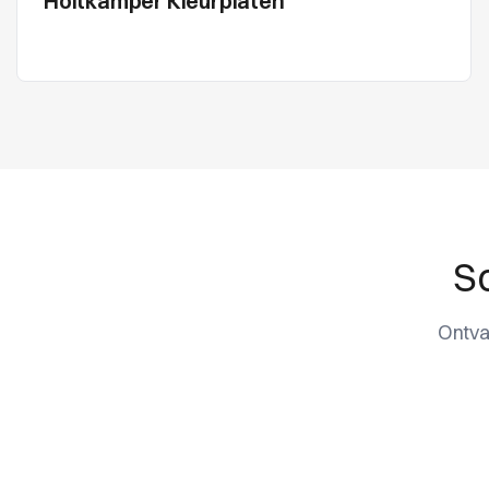
Holtkamper Kleurplaten
Sc
Ontva