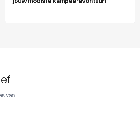
jouw mooiste kampeeravontuur!
ief
es van