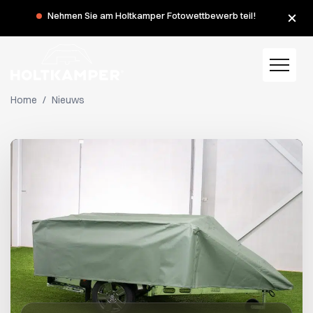
Während der Sommerferien haben wir am Montag, dem 3.
Nehmen Sie am Holtkamper Fotowettbewerb teil!
und 10. August, geschlossen.
Home
/
Nieuws