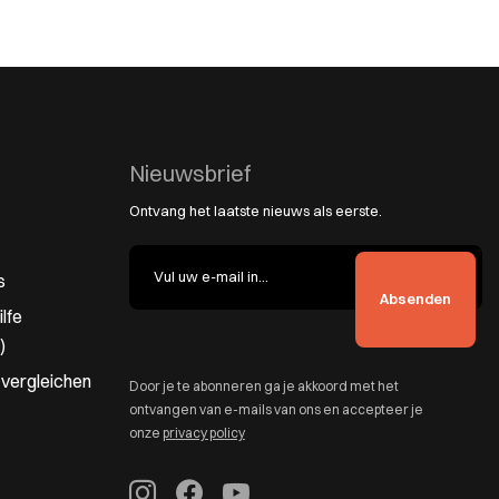
Nieuwsbrief
Ontvang het laatste nieuws als eerste.
s
lfe
)
 vergleichen
Door je te abonneren ga je akkoord met het
ontvangen van e-mails van ons en accepteer je
onze
privacy policy