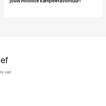
jouw mooiste kampeeravontuur!
ief
es van