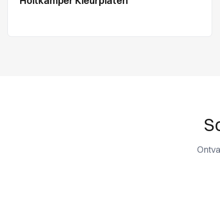
Holtkamper Kleurplaten
Sc
Ontva