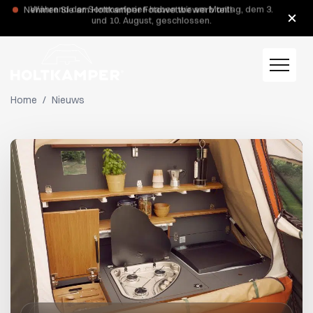
Nehmen Sie am Holtkamper Fotowettbewerb teil!
Während der Sommerferien haben wir am Montag, dem 3.
und 10. August, geschlossen.
Home
/
Nieuws