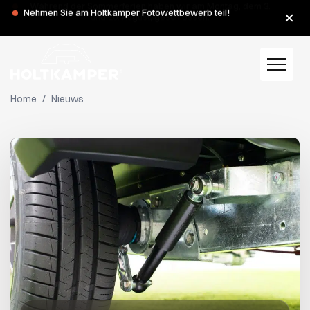
Während der Sommerferien haben wir am Montag, dem 3.
Nehmen Sie am Holtkamper Fotowettbewerb teil!
und 10. August, geschlossen.
Home
/
Nieuws