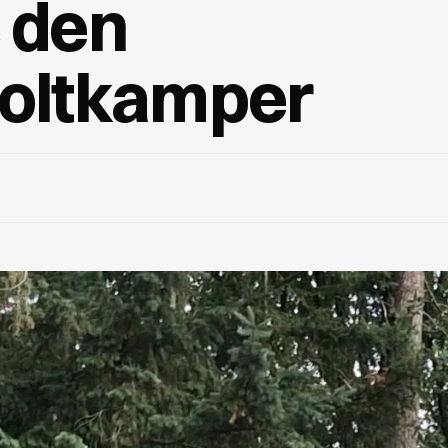
 den
Holtkamper