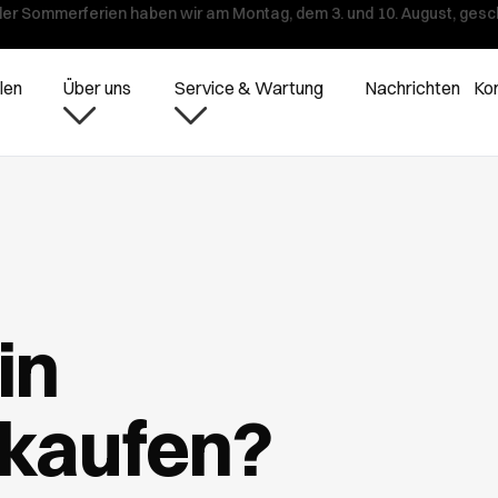
er Sommerferien haben wir am Montag, dem 3. und 10. August, gesc
len
Über uns
Service & Wartung
Nachrichten
Ko
in
 kaufen?