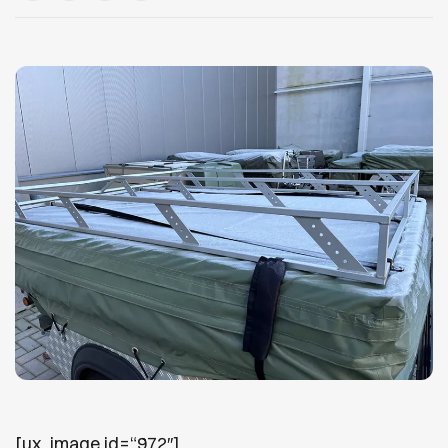
[ux_image id=“972″]