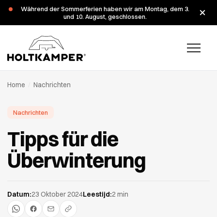
Während der Sommerferien haben wir am Montag, dem 3.
und 10. August, geschlossen.
Home
/
Nachrichten
Nachrichten
Tipps für die
Überwinterung
Datum:
23 Oktober 2024
Leestijd:
2 min