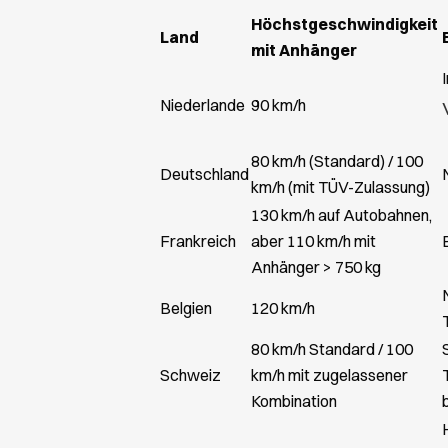
Höchstgeschwindigkeit
Land
mit Anhänger
Niederlande
90 km/h
80 km/h (Standard) / 100
Deutschland
km/h (mit TÜV-Zulassung)
130 km/h auf Autobahnen,
Frankreich
aber 110 km/h mit
Anhänger > 750 kg
Belgien
120 km/h
80 km/h Standard / 100
Schweiz
km/h mit zugelassener
Kombination