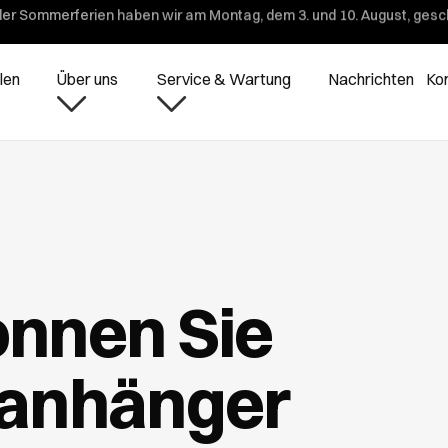
er Sommerferien haben wir am Montag, dem 3. und 10. August, gesc
len
Über uns
Service & Wartung
Nachrichten
Ko
önnen Sie
tanhänger