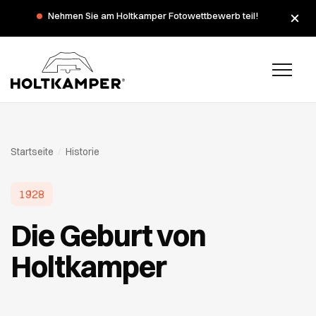
Nehmen Sie am Holtkamper Fotowettbewerb teil!
Während der Sommerferien haben wir am Montag, dem 3.
und 10. August, geschlossen.
Startseite
/
Historie
1928
Die Geburt von
Holtkamper