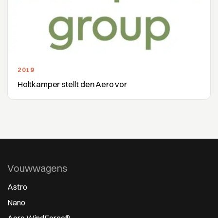
2019
Holtkamper stellt den Aero vor
Vouwwagens
Astro
Nano
Aero WindForce®