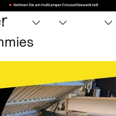
Nehmen Sie am Holtkamper Fotowettbewerb teil!
r
Anlässe & Inruilen
Über uns
Service & Wartung
mmies